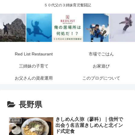
５０代父の３姉妹育児奮闘記
Red List Restaurant
市場でごはん
三姉妹の子育て
お家遊び
お父さんの資産運用
このブログについて
長野県
きしめん久弥（蓼科）｜信州で
長野県
出会う名古屋きしめんと北イン
ド式定食