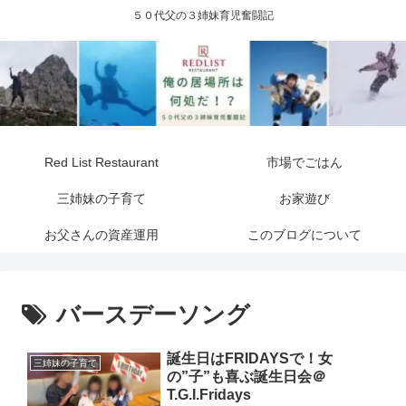
５０代父の３姉妹育児奮闘記
Red List Restaurant
市場でごはん
三姉妹の子育て
お家遊び
お父さんの資産運用
このブログについて
バースデーソング
誕生日はFRIDAYSで！女
三姉妹の子育て
の”子”も喜ぶ誕生日会＠
T.G.I.Fridays