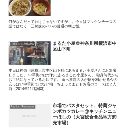
何がなんだってわけじゃないですが…。今日はマッケンチーズの
話ではなく、三姉妹のパパの普通の朝ご飯。
まるた小屋＠神奈川県横浜市中
Red List Restaurant
区山下町
本日は神奈川県横浜市中区山下町にあるまるた小屋さんにお邪魔
しました。 中華街のはずれにあるまるた小屋さん。 独身時代から
お世話になっているお店です。 食べ放題の店が幅を利かせる今の
安っぽい中華街ではない頃、ちょっとまともお店のコースは２人
前（2014年11月訪問）
市場でパスタセット、特薦ジャ
Red List Restaurant
ンボカツカレー@キッチンニュ
ーほしの（大宮総合食品地方卸
売市場）