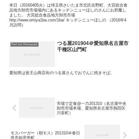
本日（20160405火）は埼玉県さいたま市北区吉野町、大宮総合食
品地方卸売市場場内にあるキッチンニューほしのさんにお邪魔し
ました。 大宮総合食品地方卸売市場
http://www.omiya1ba.com/1ba/ キッチンニューほしの （2016年4
月訪問）
つる屋201904＠愛知県名古屋市
Red List Restaurant
千種区山門町
愛知県は覚王山商店街のつる屋さんでおでんに焼きそば。
市場で定食@一力201310（名古屋中央
卸売市場本場、愛知県名古屋市熱田区
川並町）
モスバーガー（朝モス）201310＠春日
井市如意申町