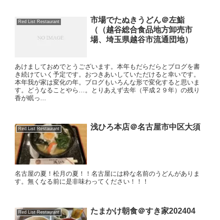
市場でたぬきうどん＠左鮨
Red List Restaurant
（（越谷総合食品地方卸売市
場、埼玉県越谷市流通団地）
あけましておめでとうございます。本年もだらだらとブログを書
き続けていく予定です。おつきあいしていただけると幸いです。
本年我が家は変化の年。ブログもいろんな形で変化すると思いま
す。どうなることやら…。とりあえず去年（平成２９年）の残り
香が眠っ...
浅ひろ本店＠名古屋市中区大須
Red List Restaurant
名古屋の夏！松月の夏！！名古屋には粋な名前のうどんがありま
す。無くなる前に是非味わってください！！！
たまかけ朝食＠すき家202404
Red List Restaurant