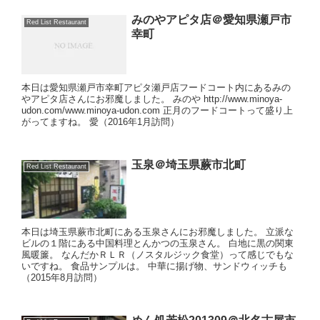
みのやアピタ店＠愛知県瀬戸市
Red List Restaurant
幸町
本日は愛知県瀬戸市幸町アピタ瀬戸店フードコート内にあるみの
やアピタ店さんにお邪魔しました。 みのや http://www.minoya-
udon.com/www.minoya-udon.com 正月のフードコートって盛り上
がってますね。 愛（2016年1月訪問）
玉泉＠埼玉県蕨市北町
Red List Restaurant
本日は埼玉県蕨市北町にある玉泉さんにお邪魔しました。 立派な
ビルの１階にある中国料理とんかつの玉泉さん。 白地に黒の関東
風暖簾。 なんだかＲＬＲ（ノスタルジック食堂）って感じでもな
いですね。 食品サンプルは。 中華に揚げ物、サンドウィッチも
（2015年8月訪問）