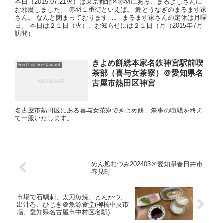
本日（2015.07.21火）は東京都北区赤羽にある、まるよしさんに
お邪魔しました。 赤羽１番街といえば。 鯉とうなぎのまるます家
さん。 なんと閉まっております…。 まるます家さんの定休は月曜
日。 本日は２１日（火）、お知らせには２１日（月（2015年7月
訪問）
きよめ餅総本家名鉄神宮駅前喫
Red List Restaurant
茶部（喜与女茶寮）＠愛知県名
古屋市熱田区神宮
名古屋市熱田区にある喜与女茶寮できよめ餅。祭事の喧騒を終え
て一服いたします。
めん処むつみ202403＠愛知県春日井市
春見町
市場で石鯛刺、太刀魚焼、とんかつ、
出汁巻、ひじき＠魚源食堂(柳橋中央市
場、愛知県名古屋市中村区名駅)