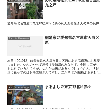
めん処若松201309＠北名古屋市
Red List Restaurant
九之坪
愛知県北名古屋市九之坪松馬場にあるめん処若松さんの木の葉丼
稲廼家＠愛知県名古屋市天白区
Red List Restaurant
原
本日（201912）は愛知県名古屋市天白区原にある稲廼家にお邪魔
しました。いねのやって屋号は愛知県のみならず、全国に広がり
を見せているんですが、なんか由来があるんでしょうかね！？砂
場に藪ってのはお蕎麦屋さんですし、二八そばの由来は”おあし”...
まるよし＠東京都北区赤羽
Red List Restaurant