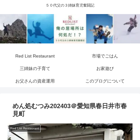
５０代父の３姉妹育児奮闘記
Red List Restaurant
市場でごはん
三姉妹の子育て
お家遊び
お父さんの資産運用
このブログについて
めん処むつみ202403＠愛知県春日井市春
見町
Red List Restaurant