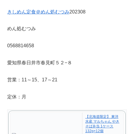
きしめん定食＠めん処むつみ
202308
めん処むつみ
0568814658
愛知県春日井市春見町５２−８
営業：11～15、17～21
定休：月
【北海道限定】 東洋
水産 マルちゃん やき
そば弁当 1ケース
132g×12個