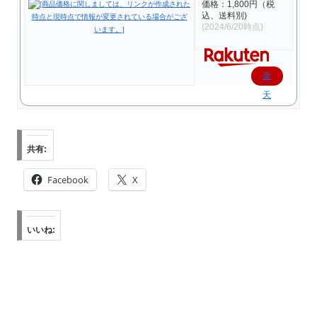
価格：1,800円（税
込、送料別)
(2024/6/20時点)
楽
天
で
購
共有:
入
Facebook
X
いいね: