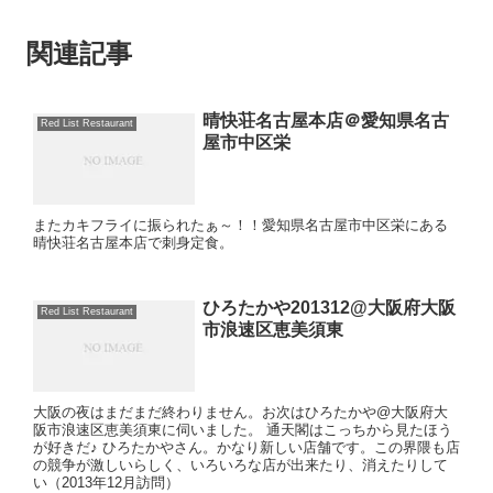
関連記事
晴快荘名古屋本店＠愛知県名古
Red List Restaurant
屋市中区栄
またカキフライに振られたぁ～！！愛知県名古屋市中区栄にある
晴快荘名古屋本店で刺身定食。
ひろたかや201312@大阪府大阪
Red List Restaurant
市浪速区恵美須東
大阪の夜はまだまだ終わりません。お次はひろたかや@大阪府大
阪市浪速区恵美須東に伺いました。 通天閣はこっちから見たほう
が好きだ♪ ひろたかやさん。かなり新しい店舗です。この界隈も店
の競争が激しいらしく、いろいろな店が出来たり、消えたりして
い（2013年12月訪問）