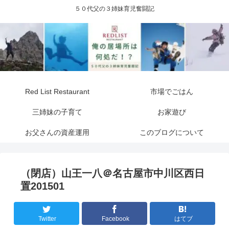
５０代父の３姉妹育児奮闘記
Red List Restaurant
市場でごはん
三姉妹の子育て
お家遊び
お父さんの資産運用
このブログについて
（閉店）山王一八＠名古屋市中川区西日
置201501
Twitter
Facebook
はてブ