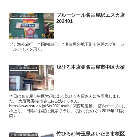
ブルーシール名古屋駅エスカ店
Red List Restaurant
202401
プチ海外旅行！？国内旅行！？名古屋の地下街で沖縄のブルーシ
ールアイスを頂く。
浅ひろ本店＠名古屋市中区大須
Red List Restaurant
本日は名古屋市中区大須にある浅ひろ本店さんにお邪魔しまし
た。 大須商店街の端にある浅ひろさん。
http://www.osu.co.jp/S/s2021asahi/ 関西風暖簾。 店内テーブルに
小上り。 日曜のお昼は満席で待ちまであったので（2015年2月訪
問）
竹ひろ@埼玉県さいたま市桜区
Red List Restaurant