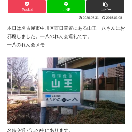
Pocket
LINE
コピー
2026.07.31
2015.01.08
本日は名古屋市中川区西日置置にある山王一八さんにお
邪魔しました。一八のれん会巡礼です。
一八のれん会メモ
名鉄交通ビルの中にあります。