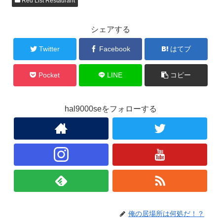
Red List Restaurant
シェアする
Twitter
Facebook
はてブ
Pocket
LINE
コピー
hal9000seをフォローする
俺の居場所は何処だ！？