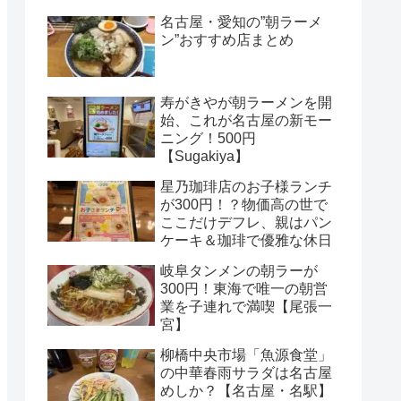
名古屋・愛知の”朝ラーメ
ン”おすすめ店まとめ
寿がきやが朝ラーメンを開
始、これが名古屋の新モー
ニング！500円
【Sugakiya】
星乃珈琲店のお子様ランチ
が300円！？物価高の世で
ここだけデフレ、親はパン
ケーキ＆珈琲で優雅な休日
岐阜タンメンの朝ラーが
300円！東海で唯一の朝営
業を子連れで満喫【尾張一
宮】
柳橋中央市場「魚源食堂」
の中華春雨サラダは名古屋
めしか？【名古屋・名駅】