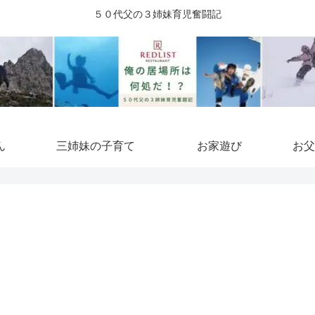
５０代父の３姉妹育児奮闘記
ん
三姉妹の子育て
お家遊び
お父