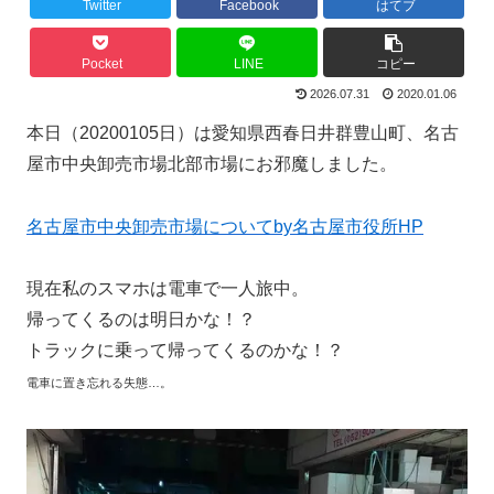
Twitter
Facebook
はてブ
Pocket
LINE
コピー
2026.07.31
2020.01.06
本日（20200105日）は愛知県西春日井群豊山町、名古
屋市中央卸売市場北部市場にお邪魔しました。
名古屋市中央卸売市場についてby名古屋市役所HP
現在私のスマホは電車で一人旅中。
帰ってくるのは明日かな！？
トラックに乗って帰ってくるのかな！？
電車に置き忘れる失態…。