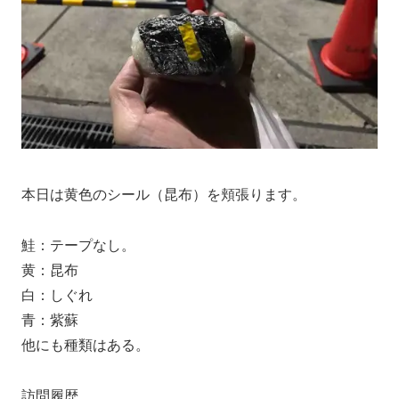
本日は黄色のシール（昆布）を頬張ります。
鮭：テープなし。
黄：昆布
白：しぐれ
青：紫蘇
他にも種類はある。
訪問履歴