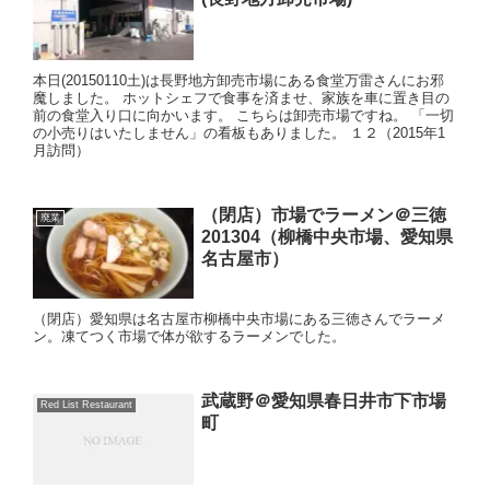
本日(20150110土)は長野地方卸売市場にある食堂万雷さんにお邪
魔しました。 ホットシェフで食事を済ませ、家族を車に置き目の
前の食堂入り口に向かいます。 こちらは卸売市場ですね。 「一切
の小売りはいたしません」の看板もありました。 １２（2015年1
月訪問）
（閉店）市場でラーメン＠三徳
廃業
201304（柳橋中央市場、愛知県
名古屋市）
（閉店）愛知県は名古屋市柳橋中央市場にある三徳さんでラーメ
ン。凍てつく市場で体が欲するラーメンでした。
武蔵野＠愛知県春日井市下市場
Red List Restaurant
町