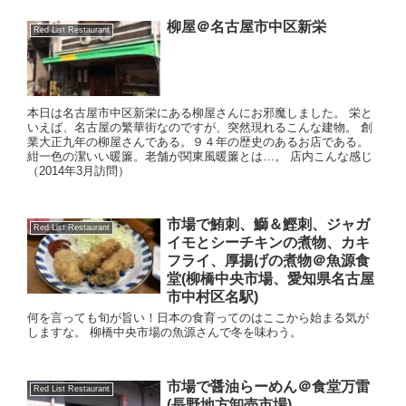
柳屋＠名古屋市中区新栄
Red List Restaurant
本日は名古屋市中区新栄にある柳屋さんにお邪魔しました。 栄と
いえば、名古屋の繁華街なのですが、突然現れるこんな建物。 創
業大正九年の柳屋さんである。９４年の歴史のあるお店である。
紺一色の潔いい暖簾。老舗が関東風暖簾とは…。 店内こんな感じ
（2014年3月訪問）
市場で鮪刺、鰤＆鰹刺、ジャガ
Red List Restaurant
イモとシーチキンの煮物、カキ
フライ、厚揚げの煮物＠魚源食
堂(柳橋中央市場、愛知県名古屋
市中村区名駅)
何を言っても旬が旨い！日本の食育ってのはここから始まる気が
しますな。 柳橋中央市場の魚源さんで冬を味わう。
市場で醤油らーめん＠食堂万雷
Red List Restaurant
(長野地方卸売市場)