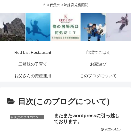
５０代父の３姉妹育児奮闘記
Red List Restaurant
市場でごはん
三姉妹の子育て
お家遊び
お父さんの資産運用
このブログについて
目次(このブログについて)
またまたwordpressに引っ越し
目次(このブログについて)
ております。
2025.04.15