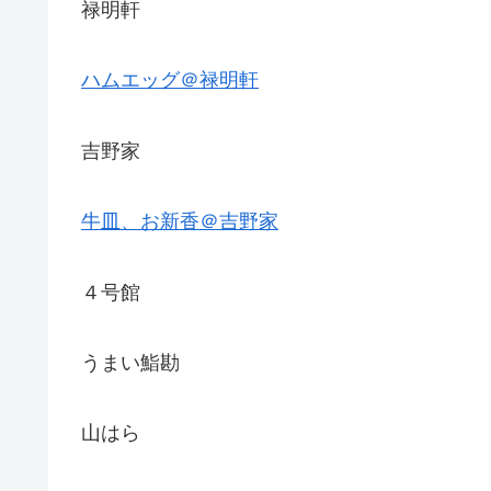
禄明軒
ハムエッグ＠禄明軒
吉野家
牛皿、お新香＠吉野家
４号館
うまい鮨勘
山はら