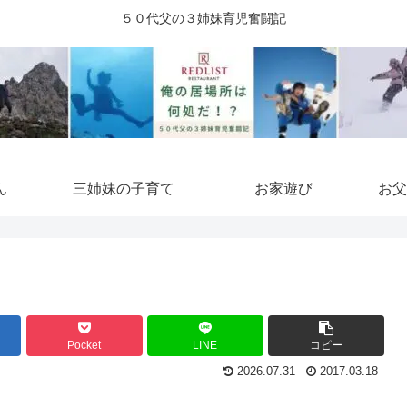
５０代父の３姉妹育児奮闘記
ん
三姉妹の子育て
お家遊び
お父
Pocket
LINE
コピー
2026.07.31
2017.03.18