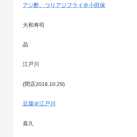
アジ酢、つりアジフライ＠小田保
大和寿司
晶
江戸川
(閉店2016.10.29)
豆腐＠江戸川
喜久