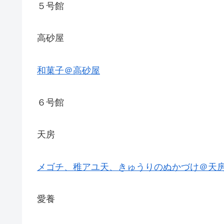
５号館
高砂屋
和菓子＠高砂屋
６号館
天房
メゴチ、稚アユ天、きゅうりのぬかづけ＠天
愛養