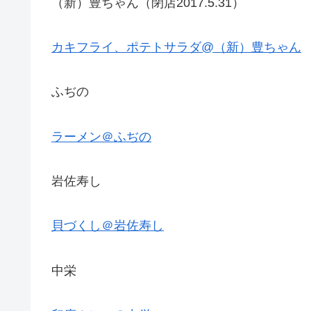
（新）豊ちゃん（閉店2017.5.31）
カキフライ、ポテトサラダ@（新）豊ちゃん
ふぢの
ラーメン＠ふぢの
岩佐寿し
貝づくし＠岩佐寿し
中栄