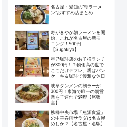
名古屋・愛知の”朝ラーメ
ン”おすすめ店まとめ
寿がきやが朝ラーメンを開
始、これが名古屋の新モー
ニング！500円
【Sugakiya】
星乃珈琲店のお子様ランチ
が300円！？物価高の世で
ここだけデフレ、親はパン
ケーキ＆珈琲で優雅な休日
岐阜タンメンの朝ラーが
300円！東海で唯一の朝営
業を子連れで満喫【尾張一
宮】
柳橋中央市場「魚源食堂」
の中華春雨サラダは名古屋
めしか？【名古屋・名駅】