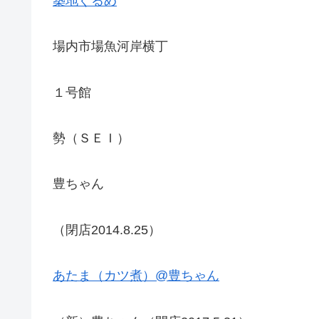
築地ぐるめ
場内市場魚河岸横丁
１号館
勢（ＳＥＩ）
豊ちゃん
（閉店2014.8.25）
あたま（カツ煮）@豊ちゃん