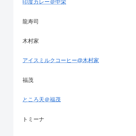
印度カレー＠中栄
龍寿司
木村家
アイスミルクコーヒー@木村家
福茂
ところ天＠福茂
トミーナ