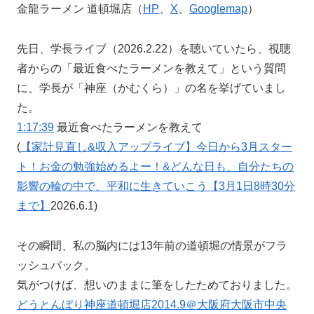
金龍ラーメン 道頓堀店（
HP
、
X
、
Googlemap
）
先日、学長ライブ（2026.2.22）を聴いていたら、視聴
者からの「最近食べたラーメンを教えて」という質問
に、学長が「神座（かむくら）」の名を挙げていまし
た。
1:17:39
最近食べたラーメンを教えて
(
【家計見直し&収入アップライブ】今日から3月スター
ト！お金の勉強始めるよー！&どんな日も、自分たちの
影響の輪の中で、平和に生きていこう【3月1日8時30分
まで】
2026.6.1)
その瞬間、私の脳内には13年前の道頓堀の情景がフラ
ッシュバック。
気がつけば、想いのままに筆をしたためておりました。
どうとんぼり神座道頓堀店2014.9＠大阪府大阪市中央