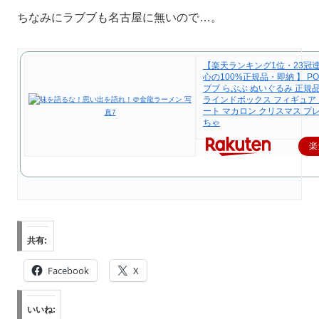
ちなみにラブブも名古屋に無いので…。
【楽天ランキング1位・23冠
心の100%正規品・即納 】 POP
ブブ らぶぶ ぬいぐるみ 正規品 l
ラインドボックス フィギュア 
ート マカロン クリスマス プ
ちゃ
楽
共有:
Facebook
X
いいね: