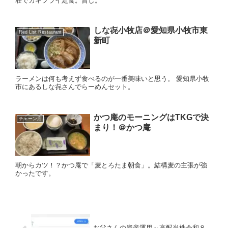
荘でカキフライ定食。旨し。
しな㐂小牧店＠愛知県小牧市東
Red List Restaurant
新町
ラーメンは何も考えず食べるのが一番美味いと思う。 愛知県小牧
市にあるしな㐂さんでらーめんセット。
かつ庵のモーニングはTKGで決
チェーン店
まり！＠かつ庵
朝からカツ！？かつ庵で「麦とろたま朝食」。結構麦の主張が強
かったです。
お父さんの資産運用～高配当株令和８