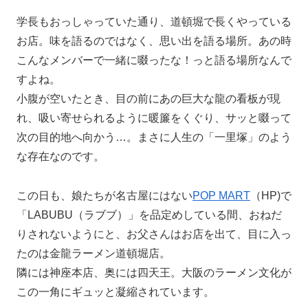
学長もおっしゃっていた通り、道頓堀で長くやっている
お店。味を語るのではなく、思い出を語る場所。あの時
こんなメンバーで一緒に啜ったな！っと語る場所なんで
すよね。
小腹が空いたとき、目の前にあの巨大な龍の看板が現
れ、吸い寄せられるように暖簾をくぐり、サッと啜って
次の目的地へ向かう…。まさに人生の「一里塚」のよう
な存在なのです。
この日も、娘たちが名古屋にはない
POP MART
（HP)で
「LABUBU（ラブブ）」を品定めしている間、おねだ
りされないようにと、お父さんはお店を出て、目に入っ
たのは金龍ラーメン道頓堀店。
隣には神座本店、奥には四天王。大阪のラーメン文化が
この一角にギュッと凝縮されています。