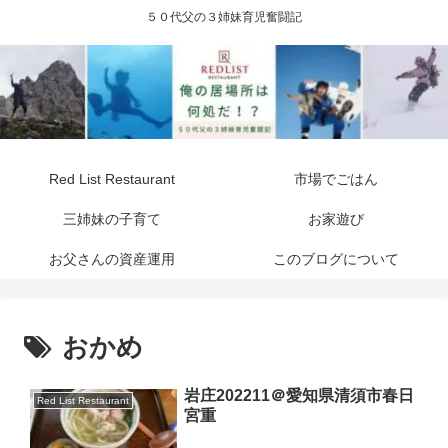
５０代父の３姉妹育児奮闘記
Red List Restaurant
市場でごはん
三姉妹の子育て
お家遊び
お父さんの資産運用
このブログについて
おかめ
岩庄202211＠愛知県清須市春日
Red List Restaurant
宮重