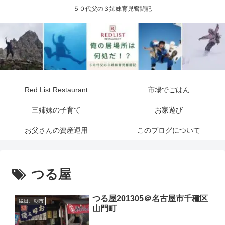
５０代父の３姉妹育児奮闘記
Red List Restaurant
市場でごはん
三姉妹の子育て
お家遊び
お父さんの資産運用
このブログについて
つる屋
つる屋201305＠名古屋市千種区
縁日、朝市
山門町