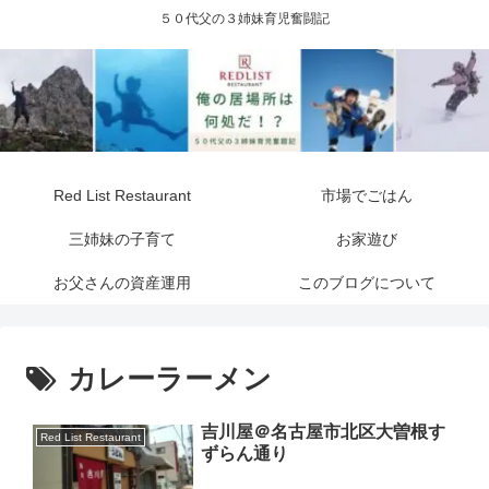
５０代父の３姉妹育児奮闘記
Red List Restaurant
市場でごはん
三姉妹の子育て
お家遊び
お父さんの資産運用
このブログについて
カレーラーメン
吉川屋＠名古屋市北区大曽根す
Red List Restaurant
ずらん通り