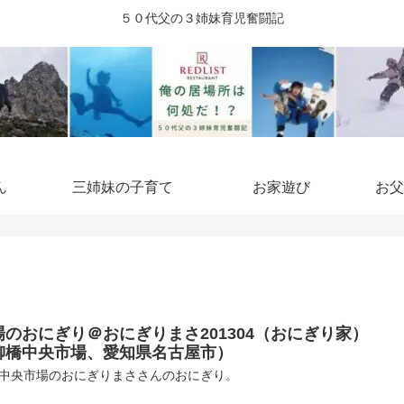
５０代父の３姉妹育児奮闘記
ん
三姉妹の子育て
お家遊び
お父
場のおにぎり＠おにぎりまさ201304（おにぎり家）
柳橋中央市場、愛知県名古屋市）
中央市場のおにぎりまささんのおにぎり。