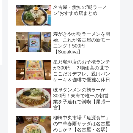
名古屋・愛知の”朝ラーメ
ン”おすすめ店まとめ
寿がきやが朝ラーメンを開
始、これが名古屋の新モー
ニング！500円
【Sugakiya】
星乃珈琲店のお子様ランチ
が300円！？物価高の世で
ここだけデフレ、親はパン
ケーキ＆珈琲で優雅な休日
岐阜タンメンの朝ラーが
300円！東海で唯一の朝営
業を子連れで満喫【尾張一
宮】
柳橋中央市場「魚源食堂」
の中華春雨サラダは名古屋
めしか？【名古屋・名駅】