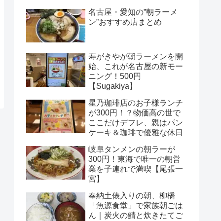
名古屋・愛知の”朝ラーメ
ン”おすすめ店まとめ
寿がきやが朝ラーメンを開
始、これが名古屋の新モー
ニング！500円
【Sugakiya】
星乃珈琲店のお子様ランチ
が300円！？物価高の世で
ここだけデフレ、親はパン
ケーキ＆珈琲で優雅な休日
岐阜タンメンの朝ラーが
300円！東海で唯一の朝営
業を子連れで満喫【尾張一
宮】
奉納土俵入りの朝、柳橋
「魚源食堂」で家族朝ごは
ん｜炭火の鯖と炊きたてご