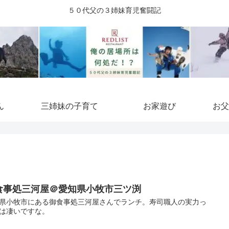
５０代父の３姉妹育児奮闘記
ん
三姉妹の子育て
お家遊び
お父
食事処三河屋＠愛知県小牧市三ツ渕
県小牧市にある御食事処三河屋さんでランチ。寿司職人の実力っ
は凄いですな。