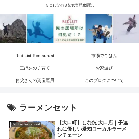
５０代父の３姉妹育児奮闘記
Red List Restaurant
市場でごはん
三姉妹の子育て
お家遊び
お父さんの資産運用
このブログについて
ラーメンセット
【大口町】しな㐂 大口店｜子連
Red List Restaurant
れに優しい愛知ローカルラーメ
ンチェーン