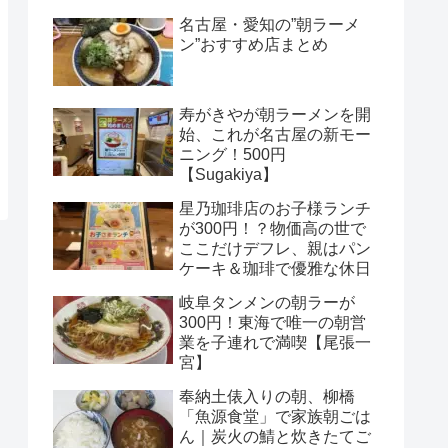
名古屋・愛知の”朝ラーメ
ン”おすすめ店まとめ
寿がきやが朝ラーメンを開
始、これが名古屋の新モー
ニング！500円
【Sugakiya】
星乃珈琲店のお子様ランチ
が300円！？物価高の世で
ここだけデフレ、親はパン
ケーキ＆珈琲で優雅な休日
岐阜タンメンの朝ラーが
300円！東海で唯一の朝営
業を子連れで満喫【尾張一
宮】
奉納土俵入りの朝、柳橋
「魚源食堂」で家族朝ごは
ん｜炭火の鯖と炊きたてご