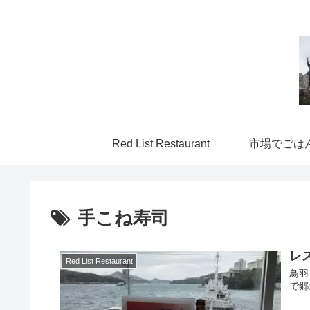
Red List Restaurant
市場でごは
手こね寿司
レ
Red List Restaurant
鳥羽
で郷