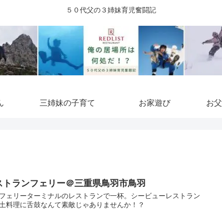
５０代父の３姉妹育児奮闘記
ん
三姉妹の子育て
お家遊び
お父
ストランフェリー＠三重県鳥羽市鳥羽
フェリーターミナルのレストランで一杯。シービューレストラン
土料理に舌鼓なんて素敵じゃありませんか！？