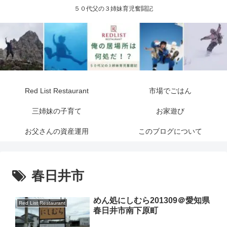
５０代父の３姉妹育児奮闘記
Red List Restaurant
市場でごはん
三姉妹の子育て
お家遊び
お父さんの資産運用
このブログについて
春日井市
めん処にしむら201309＠愛知県
Red List Restaurant
春日井市南下原町