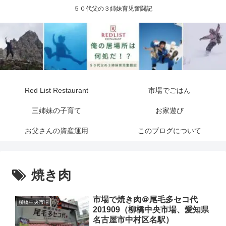
５０代父の３姉妹育児奮闘記
Red List Restaurant
市場でごはん
三姉妹の子育て
お家遊び
お父さんの資産運用
このブログについて
焼き肉
市場で焼き肉＠尾毛多セコ代
柳橋中央市場
201909（柳橋中央市場、愛知県
名古屋市中村区名駅）