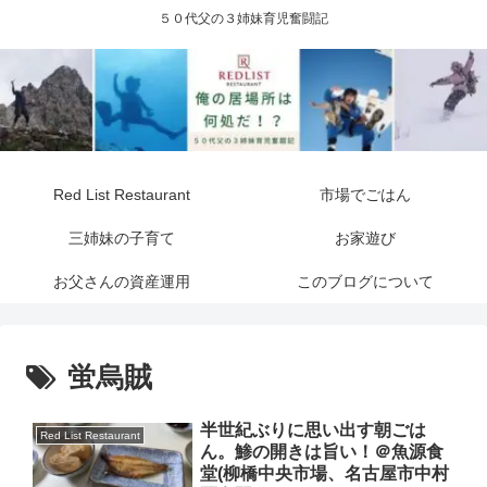
５０代父の３姉妹育児奮闘記
Red List Restaurant
市場でごはん
三姉妹の子育て
お家遊び
お父さんの資産運用
このブログについて
蛍烏賊
半世紀ぶりに思い出す朝ごは
Red List Restaurant
ん。鯵の開きは旨い！＠魚源食
堂(柳橋中央市場、名古屋市中村