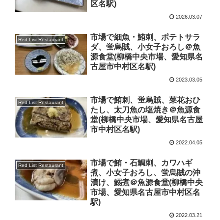
区名駅)
2026.03.07
市場で細魚・鮪刺、ポテトサラ
Red List Restaurant
ダ、蛍烏賊、小女子おろし＠魚
源食堂(柳橋中央市場、愛知県名
古屋市中村区名駅)
2023.03.05
市場で鮪刺、蛍烏賊、菜花おひ
Red List Restaurant
たし、太刀魚の塩焼き＠魚源食
堂(柳橋中央市場、愛知県名古屋
市中村区名駅)
2022.04.05
市場で鮪・石鯛刺、カワハギ
Red List Restaurant
煮、小女子おろし、蛍烏賊の沖
漬け、鰯煮＠魚源食堂(柳橋中央
市場、愛知県名古屋市中村区名
駅)
2022.03.21