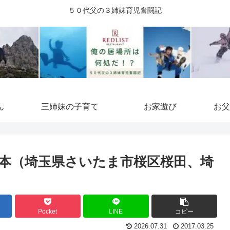
５０代父の３姉妹育児奮闘記
ん
三姉妹の子育て
お家遊び
お父
本（埼玉県さいたま市桜区桜田、埼
Pocket
LINE
コピー
2026.07.31
2017.03.25