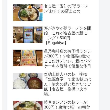
名古屋・愛知の”朝ラーメ
ン”おすすめ店まとめ
寿がきやが朝ラーメンを開
始、これが名古屋の新モー
ニング！500円
【Sugakiya】
星乃珈琲店のお子様ランチ
が300円！？物価高の世で
ここだけデフレ、親はパン
ケーキ＆珈琲で優雅な休日
奉納土俵入りの朝、柳橋
「魚源食堂」で家族朝ごは
ん｜炭火の鯖と炊きたてご
飯【名古屋・柳橋中央市
場】
岐阜タンメンの朝ラーが
300円！東海で唯一の朝営