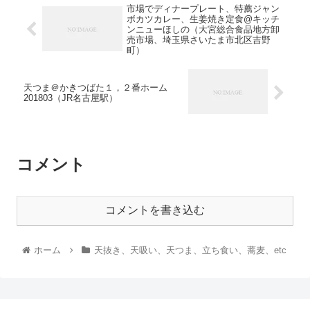
市場でディナープレート、特薦ジャン
ボカツカレー、生姜焼き定食@キッチ
ンニューほしの（大宮総合食品地方卸
売市場、埼玉県さいたま市北区吉野
町）
天つま＠かきつばた１，２番ホーム
201803（JR名古屋駅）
コメント
コメントを書き込む
ホーム
天抜き、天吸い、天つま、立ち食い、蕎麦、etc