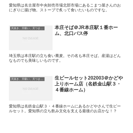
愛知県は名古屋市中央卸売市場北部市場にあるこまつ屋さんのお
にぎりに揚げ物。ストーブで炙って食いたいものですな。
本庄そば＠JR本庄駅１番ホー
天抜き、天吸い、天つま、立ち食い、蕎麦、etc
ム、北口バス停
埼玉県は本庄駅の立ち食い蕎麦。その名も本庄そば。産湯はどん
なものでも美味しいものです。
生ビールセット202003＠かどや
天抜き、天吸い、天つま、立ち食い、蕎麦、etc
上りホーム店（名鉄金山駅３・
４番線ホーム）
愛知県は名鉄金山駅３・４番線ホームにあるかどやさんで生ビー
ルセット。愛知県の立ち飲み文化を支える最後のお店かな！？