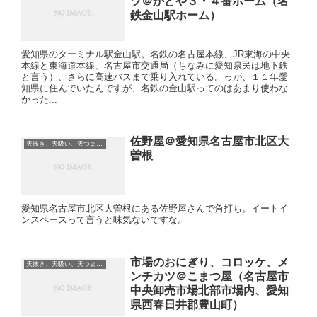
ツ＠かどや３・４番ホーム（名
鉄金山駅ホーム）
愛知県のターミナル駅金山駅。名鉄の名古屋本線、JR東海の中央
本線と東海道本線、名古屋市交通局（ちなみに愛知県民は地下鉄
と言う）、さらに高速バスまで乗り入れている。っが、１１年愛
知県に住んでいたんですが、名鉄の金山駅ってのはあまり使わな
かった...
佐野屋＠愛知県名古屋市北区大
天抜き、天吸い、天つま、立ち食い、蕎麦、etc
曽根
愛知県名古屋市北区大曽根にある佐野屋さんで角打ち。イートイ
ンスペースって言うと味気ないですな。
市場のおにぎり、コロッケ、メ
天抜き、天吸い、天つま、立ち食い、蕎麦、etc
ンチカツ＠こまつ屋（名古屋市
中央卸売市場北部市場内、愛知
県西春日井郡豊山町）