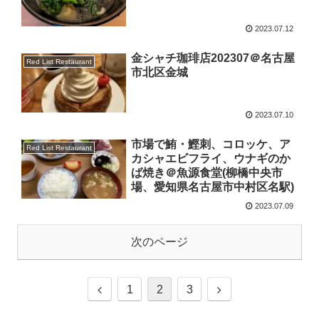
2023.07.12
金シャチ珈琲店202307＠名古屋
Red List Restaurant
市北区金城
2023.07.10
市場で鮪・鰹刺、コロッケ、ア
Red List Restaurant
カシャエビフライ、ウナギのか
ば焼き＠魚源食堂(柳橋中央市
場、愛知県名古屋市中村区名駅)
2023.07.09
次のページ
1
2
3