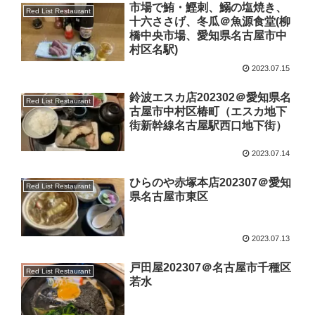
市場で鮪・鰹刺、鰯の塩焼き、
Red List Restaurant
十六ささげ、冬瓜＠魚源食堂(柳
橋中央市場、愛知県名古屋市中
村区名駅)
2023.07.15
鈴波エスカ店202302＠愛知県名
Red List Restaurant
古屋市中村区椿町（エスカ地下
街新幹線名古屋駅西口地下街）
2023.07.14
ひらのや赤塚本店202307＠愛知
Red List Restaurant
県名古屋市東区
2023.07.13
戸田屋202307＠名古屋市千種区
Red List Restaurant
若水