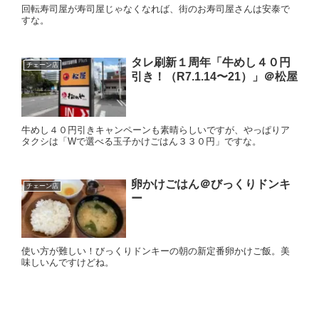
回転寿司屋が寿司屋じゃなくなれば、街のお寿司屋さんは安泰で
すな。
タレ刷新１周年「牛めし４０円
チェーン店
引き！（R7.1.14〜21）」＠松屋
牛めし４０円引きキャンペーンも素晴らしいですが、やっぱりア
タクシは「Wで選べる玉子かけごはん３３０円」ですな。
卵かけごはん＠びっくりドンキ
チェーン店
ー
使い方が難しい！びっくりドンキーの朝の新定番卵かけご飯。美
味しいんですけどね。