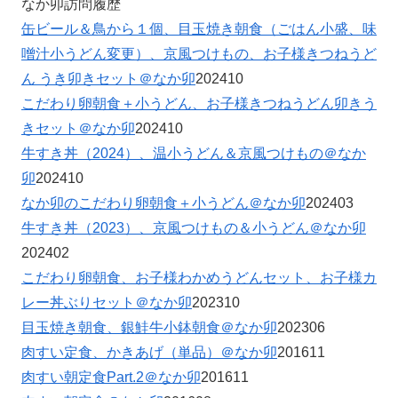
なか卯訪問履歴
缶ビール＆鳥から１個、目玉焼き朝食（ごはん小盛、味
噌汁小うどん変更）、京風つけもの、お子様きつねうど
ん うき卯きセット＠なか卯
202410
こだわり卵朝食＋小うどん、お子様きつねうどん卯きう
きセット＠なか卯
202410
牛すき丼（2024）、温小うどん＆京風つけもの＠なか
卯
202410
なか卯のこだわり卵朝食＋小うどん＠なか卯
202403
牛すき丼（2023）、京風つけもの＆小うどん＠なか卯
202402
こだわり卵朝食、お子様わかめうどんセット、お子様カ
レー丼ぶりセット＠なか卯
202310
目玉焼き朝食、銀鮭牛小鉢朝食＠なか卯
202306
肉すい定食、かきあげ（単品）＠なか卯
201611
肉すい朝定食Part.2＠なか卯
201611