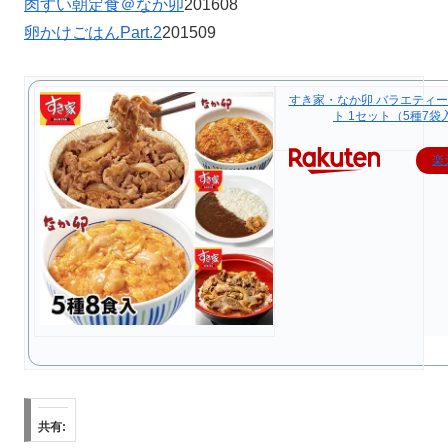
肉すい朝定食＠なか卯
201608
卵かけごはんPart.2
201509
すき家・なか卯 バラエティー
ト 1セット（5種7袋
楽
共有: