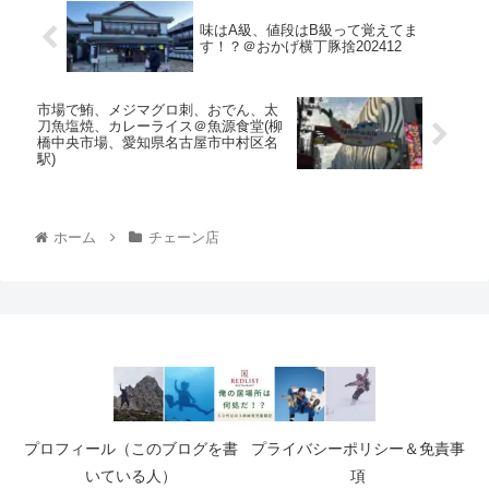
味はA級、値段はB級って覚えてま
す！？＠おかげ横丁豚捨202412
市場で鮪、メジマグロ刺、おでん、太
刀魚塩焼、カレーライス＠魚源食堂(柳
橋中央市場、愛知県名古屋市中村区名
駅)
ホーム
チェーン店
プロフィール（このブログを書
プライバシーポリシー＆免責事
いている人）
項