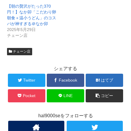
【朝の贅沢がたった370
円！】なか卯「こだわり卵
朝食＋温小うどん」のコス
パが神すぎる＠なか卯
2025年5月29日
チェーン店
チェーン店
シェアする
Twitter
Facebook
はてブ
Pocket
LINE
コピー
hal9000seをフォローする