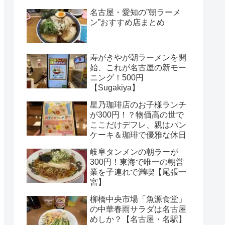
名古屋・愛知の”朝ラーメ
ン”おすすめ店まとめ
寿がきやが朝ラーメンを開
始、これが名古屋の新モー
ニング！500円
【Sugakiya】
星乃珈琲店のお子様ランチ
が300円！？物価高の世で
ここだけデフレ、親はパン
ケーキ＆珈琲で優雅な休日
岐阜タンメンの朝ラーが
300円！東海で唯一の朝営
業を子連れで満喫【尾張一
宮】
柳橋中央市場「魚源食堂」
の中華春雨サラダは名古屋
めしか？【名古屋・名駅】