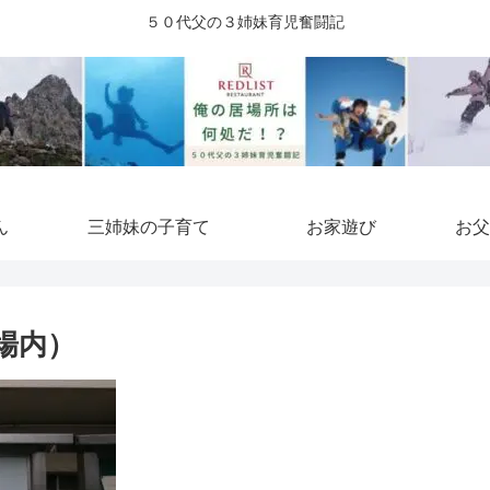
５０代父の３姉妹育児奮闘記
ん
三姉妹の子育て
お家遊び
お父
場内）