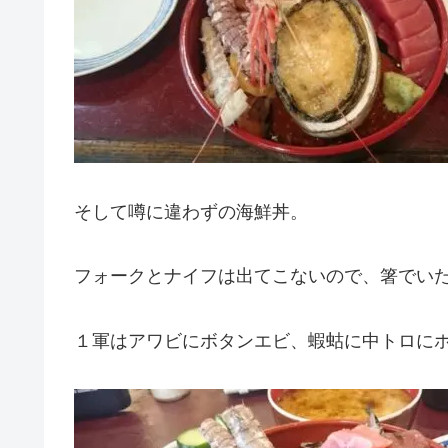
そして噂に違わずの海鮮丼。
フォークとナイフは出てこないので、箸でい
１軍はアワビにボタンエビ、蝦蛄に中トロに