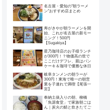
名古屋・愛知の”朝ラーメ
ン”おすすめ店まとめ
寿がきやが朝ラーメンを開
始、これが名古屋の新モー
ニング！500円
【Sugakiya】
星乃珈琲店のお子様ランチ
が300円！？物価高の世で
ここだけデフレ、親はパン
ケーキ＆珈琲で優雅な休日
岐阜タンメンの朝ラーが
300円！東海で唯一の朝営
業を子連れで満喫【尾張一
宮】
奉納土俵入りの朝、柳橋
「魚源食堂」で家族朝ごは
ん｜炭火の鯖と炊きたてご