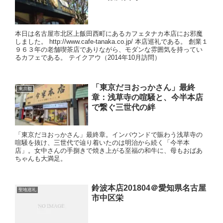
本日は名古屋市北区上飯田西町にあるカフェタナカ本店にお邪魔
しました。 http://www.cafe-tanaka.co.jp/ 本店巡礼である。 創業１
９６３年の老舗喫茶店でありながら、モダンな雰囲気を持ってい
るカフェである。 テイクアウ（2014年10月訪問）
「東京だヨおっかさん」最終
東京都
章：浅草寺の喧騒と、今半本店
で繋ぐ三世代の絆
「東京だヨおっかさん」最終章。インバウンドで賑わう浅草寺の
喧騒を抜け、三世代で辿り着いたのは明治から続く「今半本
店」。女中さんの手捌きで焼き上がる至福の和牛に、母もおばあ
ちゃんも大満足。
鈴波本店201804＠愛知県名古屋
聖地巡礼
市中区栄