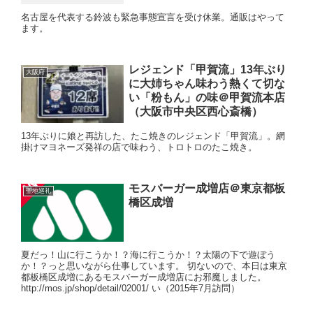
名古屋を代表する鈴波も緊急事態宣言を受け休業。通販はやって
ます。
レジェンド「甲賀流」13年ぶり
大阪府
に大姉ちゃん味わう熱くて切な
い「粉もん」の味＠甲賀流本店
（大阪市中央区西心斎橋）
13年ぶりに娘と再訪した、たこ焼きのレジェンド「甲賀流」。網
掛けマヨネーズ発祥の店で味わう、トロトロのたこ焼き。
モスバーガー成増店＠東京都板
聖地巡礼
橋区成増
夏だっ！山に行こうか！？海に行こうか！？太陽の下で遊ぼう
か！？っと思いながら仕事しています。 切ないので、本日は東京
都板橋区成増にあるモスバーガー成増店にお邪魔しました。
http://mos.jp/shop/detail/02001/ い（2015年7月訪問）