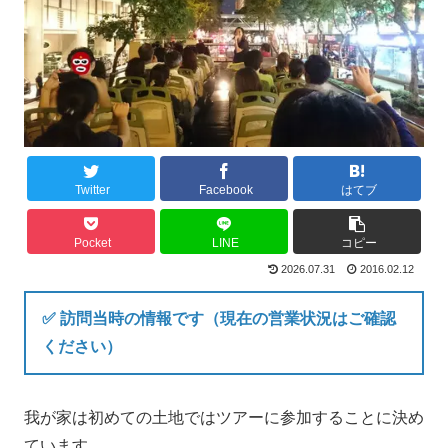
Twitter
Facebook
はてブ
Pocket
LINE
コピー
2026.07.31
2016.02.12
✅ 訪問当時の情報です（現在の営業状況はご確認
ください）
我が家は初めての土地ではツアーに参加することに決め
ています。