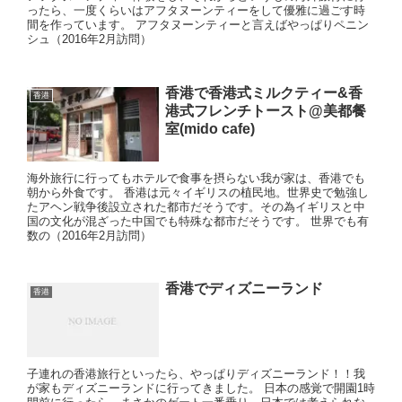
ったら、一度くらいはアフタヌーンティーをして優雅に過ごす時
間を作っています。 アフタヌーンティーと言えばやっぱりペニン
シュ（2016年2月訪問）
香港で香港式ミルクティー&香
香港
港式フレンチトースト@美都餐
室(mido cafe)
海外旅行に行ってもホテルで食事を摂らない我が家は、香港でも
朝から外食です。 香港は元々イギリスの植民地。世界史で勉強し
たアヘン戦争後設立された都市だそうです。その為イギリスと中
国の文化が混ざった中国でも特殊な都市だそうです。 世界でも有
数の（2016年2月訪問）
香港でディズニーランド
香港
子連れの香港旅行といったら、やっぱりディズニーランド！！我
が家もディズニーランドに行ってきました。 日本の感覚で開園1時