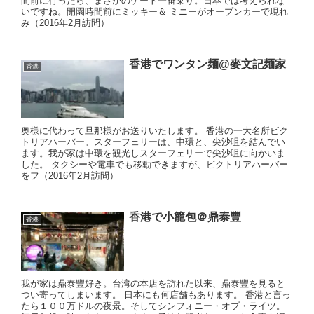
間前に行ったら、まさかのゲート一番乗り。日本では考えられな
いですね。開園時間前にミッキー＆ ミニーがオープンカーで現れ
み（2016年2月訪問）
香港でワンタン麺@麥文記麺家
香港
奥様に代わって旦那様がお送りいたします。 香港の一大名所ビク
トリアハーバー。スターフェリーは、中環と、尖沙咀を結んでい
ます。我が家は中環を観光しスターフェリーで尖沙咀に向かいま
した。 タクシーや電車でも移動できますが、ビクトリアハーバー
をフ（2016年2月訪問）
香港で小籠包＠鼎泰豐
香港
我が家は鼎泰豐好き。台湾の本店を訪れた以来、鼎泰豐を見ると
つい寄ってしまいます。 日本にも何店舗もあります。 香港と言っ
たら１００万ドルの夜景。そしてシンフォニー・オブ・ライツ。