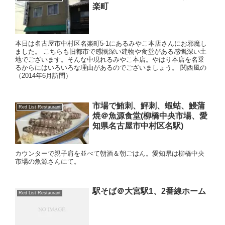
楽町
本日は名古屋市中村区名楽町5-1にあるみやこ本店さんにお邪魔し
ました。 こちらも旧都市で感慨深い建物や食堂がある感慨深い土
地でございます。そんな中現れるみやこ本店。やはり本店を名乗
るからにはいろいろな理由があるのでございましょう。 関西風の
（2014年6月訪問）
市場で鮪刺、鮃刺、蝦蛄、鰻蒲
Red List Restaurant
焼＠魚源食堂(柳橋中央市場、愛
知県名古屋市中村区名駅)
カウンターで親子肩を並べて朝酒＆朝ごはん。愛知県は柳橋中央
市場の魚源さんにて。
駅そば＠大宮駅1、2番線ホーム
Red List Restaurant