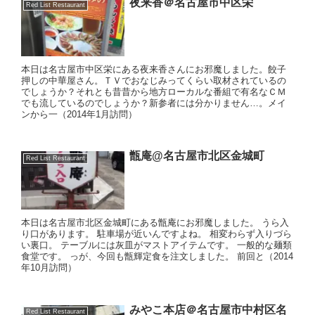
夜来香＠名古屋市中区栄
Red List Restaurant
本日は名古屋市中区栄にある夜来香さんにお邪魔しました。餃子
押しの中華屋さん。ＴＶでおなじみってくらい取材されているの
でしょうか？それとも昔昔から地方ローカルな番組で有名なＣＭ
でも流しているのでしょうか？新参者には分かりません…。メイ
ンから一（2014年1月訪問）
甑庵@名古屋市北区金城町
Red List Restaurant
本日は名古屋市北区金城町にある甑庵にお邪魔しました。 うら入
り口があります。 駐車場が近いんですよね。 相変わらず入りづら
い裏口。 テーブルには灰皿がマストアイテムです。 一般的な麺類
食堂です。 っが、今回も甑輝定食を注文しました。 前回と（2014
年10月訪問）
みやこ本店＠名古屋市中村区名
Red List Restaurant