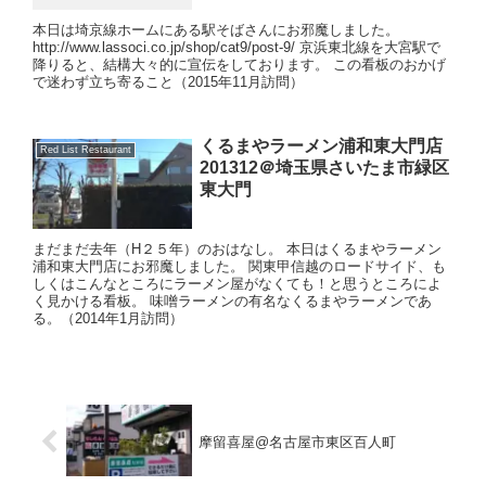
本日は埼京線ホームにある駅そばさんにお邪魔しました。
http://www.lassoci.co.jp/shop/cat9/post-9/ 京浜東北線を大宮駅で
降りると、結構大々的に宣伝をしております。 この看板のおかげ
で迷わず立ち寄ること（2015年11月訪問）
くるまやラーメン浦和東大門店
Red List Restaurant
201312＠埼玉県さいたま市緑区
東大門
まだまだ去年（H２５年）のおはなし。 本日はくるまやラーメン
浦和東大門店にお邪魔しました。 関東甲信越のロードサイド、も
しくはこんなところにラーメン屋がなくても！と思うところによ
く見かける看板。 味噌ラーメンの有名なくるまやラーメンであ
る。（2014年1月訪問）
摩留喜屋@名古屋市東区百人町