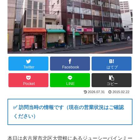
Twitter
Facebook
はてブ
Pocket
LINE
コピー
2026.07.31
2015.02.22
✅ 訪問当時の情報です（現在の営業状況はご確認
ください）
本日は名古屋市北区大曽根にあるジューシーバインミー