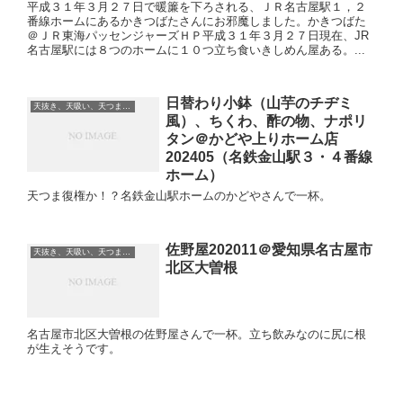
平成３１年３月２７日で暖簾を下ろされる、ＪＲ名古屋駅１，２
番線ホームにあるかきつばたさんにお邪魔しました。かきつばた
＠ＪＲ東海パッセンジャーズＨＰ平成３１年３月２７日現在、JR
名古屋駅には８つのホームに１０つ立ち食いきしめん屋ある。...
日替わり小鉢（山芋のチヂミ
天抜き、天吸い、天つま、立ち食い、蕎麦、etc
風）、ちくわ、酢の物、ナポリ
タン＠かどや上りホーム店
202405（名鉄金山駅３・４番線
ホーム）
天つま復権か！？名鉄金山駅ホームのかどやさんで一杯。
佐野屋202011＠愛知県名古屋市
天抜き、天吸い、天つま、立ち食い、蕎麦、etc
北区大曽根
名古屋市北区大曽根の佐野屋さんで一杯。立ち飲みなのに尻に根
が生えそうです。