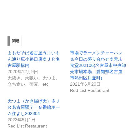
関連
よもだそば名古屋うまいも
市場でラーメンチャーハン
ん通り広小路口店＠ＪＲ名
＆今日の盛り合わせ＠天末
古屋駅構内
食堂202106(名古屋市中央卸
2020年12月9日
売市場本場、愛知県名古屋
天抜き、天吸い、天つま、
市熱田区川並町)
立ち食い、蕎麦、etc
2021年6月20日
Red List Restaurant
天つま（かき揚げ天）＠Ｊ
Ｒ名古屋駅７・８番線ホー
ム住よし202304
2023年5月1日
Red List Restaurant