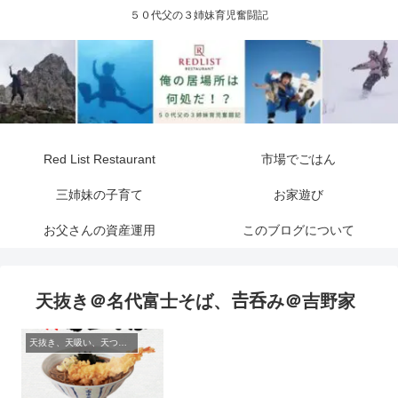
５０代父の３姉妹育児奮闘記
Red List Restaurant
市場でごはん
三姉妹の子育て
お家遊び
お父さんの資産運用
このブログについて
天抜き＠名代富士そば、𠮷呑み＠吉野家
天抜き、天吸い、天つま、立ち食い、蕎麦、etc