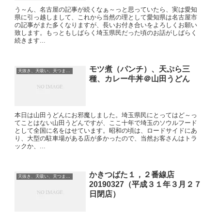
う～ん、名古屋の記事が続くなぁ～っと思っていたら、実は愛知
県に引っ越しまして、これから当然の理として愛知県は名古屋市
の記事がまた多くなりますが、長いお付き合いをよろしくお願い
致します。もっともしばらく埼玉県民だった頃のお話がしばらく
続きます...
モツ煮（パンチ）、天ぷら三
天抜き、天吸い、天つま、立ち食い、蕎麦、etc
種、カレー牛丼＠山田うどん
本日は山田うどんにお邪魔しました。埼玉県民にとってはど～っ
てことはない山田うどんですが、ここ十年で埼玉のソウルフード
として全国に名をはせています。昭和の頃は、ロードサイドにあ
り、大型の駐車場がある店が多かったので、当然お客さんはトラ
ックか、...
かきつばた１，２番線店
天抜き、天吸い、天つま、立ち食い、蕎麦、etc
20190327（平成３１年３月２７
日閉店）