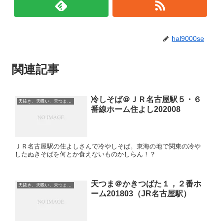
hal9000se
関連記事
冷しそば＠ＪＲ名古屋駅５・６
天抜き、天吸い、天つま、立ち食い、蕎麦、etc
番線ホーム住よし202008
ＪＲ名古屋駅の住よしさんで冷やしそば。東海の地で関東の冷や
したぬきそばを何とか食えないものかしらん！？
天つま＠かきつばた１，２番ホ
天抜き、天吸い、天つま、立ち食い、蕎麦、etc
ーム201803（JR名古屋駅）