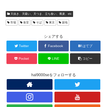
天抜き、天吸い、天つま、立ち食い、蕎麦、etc
市場
食堂
そば
東京
築地
シェアする
Twitter
Facebook
はてブ
Pocket
LINE
コピー
hal9000seをフォローする