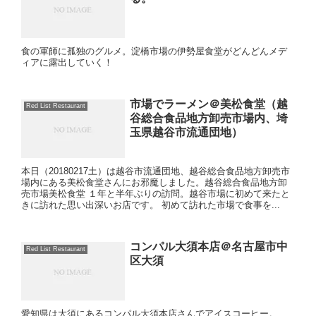
食の軍師に孤独のグルメ。淀橋市場の伊勢屋食堂がどんどんメデ
ィアに露出していく！
市場でラーメン＠美松食堂（越
Red List Restaurant
谷総合食品地方卸売市場内、埼
玉県越谷市流通団地）
本日（20180217土）は越谷市流通団地、越谷総合食品地方卸売市
場内にある美松食堂さんにお邪魔しました。越谷総合食品地方卸
売市場美松食堂 １年と半年ぶりの訪問。越谷市場に初めて来たと
きに訪れた思い出深いお店です。 初めて訪れた市場で食事を...
コンパル大須本店＠名古屋市中
Red List Restaurant
区大須
愛知県は大須にあるコンパル大須本店さんでアイスコーヒー。