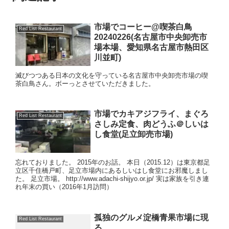
市場でコーヒー@喫茶白鳥
Red List Restaurant
20240226(名古屋市中央卸売市
場本場、愛知県名古屋市熱田区
川並町)
滅びつつある日本の文化を守っている名古屋市中央卸売市場の喫
茶白鳥さん。ボーっとさせていただきました。
市場でカキアジフライ、まぐろ
Red List Restaurant
さしみ定食、肉どうふ＠しいは
し食堂(足立卸売市場)
忘れておりました。 2015年のお話。 本日（2015.12）は東京都足
立区千住橋戸町、足立市場内にあるしいはし食堂にお邪魔しまし
た。 足立市場。 http://www.adachi-shijyo.or.jp/ 実は家族を引き連
れ年末の買い（2016年1月訪問）
孤独のグルメ淀橋青果市場に現
Red List Restaurant
る。