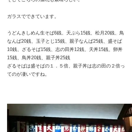
ガラスでできています。
うどんきしめん生そば6銭、天ぷら15銭、松月20銭、鳥
なんば20銭、玉子とじ15銭、親子なんば25銭、盛そば
10銭、ざるそば15銭、志の田丼12銭、天丼15銭、卵丼
15銭、鳥丼20銭、親子丼25銭
ざるそばは盛そばの１．５倍、親子丼は志の田の２倍っ
てのが凄いですね。