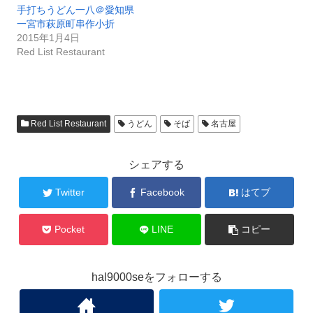
手打ちうどん一八＠愛知県
一宮市萩原町串作小折
2015年1月4日
Red List Restaurant
Red List Restaurant
うどん
そば
名古屋
シェアする
Twitter
Facebook
はてブ
Pocket
LINE
コピー
hal9000seをフォローする