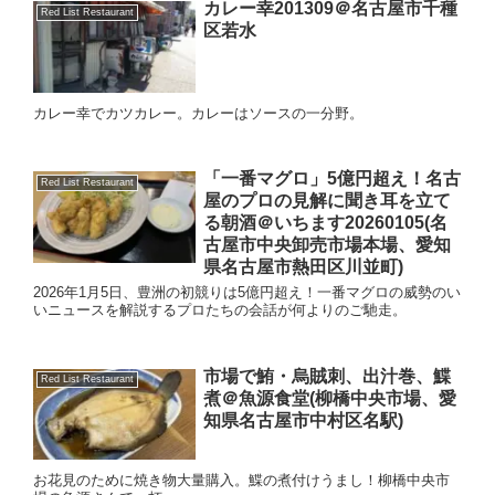
カレー幸201309＠名古屋市千種
Red List Restaurant
区若水
カレー幸でカツカレー。カレーはソースの一分野。
「一番マグロ」5億円超え！名古
Red List Restaurant
屋のプロの見解に聞き耳を立て
る朝酒＠いちます20260105(名
古屋市中央卸売市場本場、愛知
県名古屋市熱田区川並町)
2026年1月5日、豊洲の初競りは5億円超え！一番マグロの威勢のい
いニュースを解説するプロたちの会話が何よりのご馳走。
市場で鮪・烏賊刺、出汁巻、鰈
Red List Restaurant
煮＠魚源食堂(柳橋中央市場、愛
知県名古屋市中村区名駅)
お花見のために焼き物大量購入。鰈の煮付けうまし！柳橋中央市