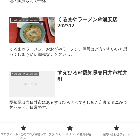
場の魚源さんで一杯。
くるまやラーメン＠浦安店
Red List Restaurant
202312
くるまやラーメン。おおぎやラーメン。屋号はどうでもいいと思
ってしまういい加減なアタクシ…。
すえひろ＠愛知県春日井市柏井
Red List Restaurant
町
愛知県は春日井市にあるすえひろさんできしめん定食＆ミニかつ
丼セット。日常です。
プロフィール（このブログを書いて
プライバシーポリシー＆免責事項
お問い合わせフォーム
いる人）