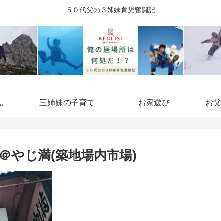
５０代父の３姉妹育児奮闘記
ん
三姉妹の子育て
お家遊び
お父
＠やじ満(築地場内市場)