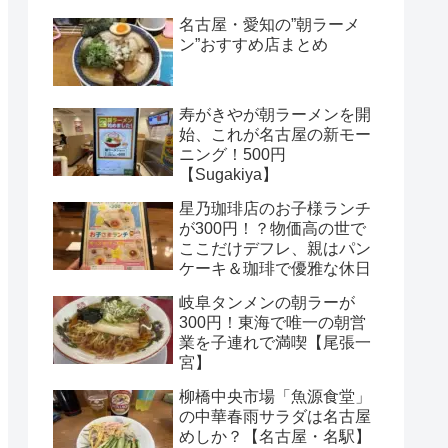
名古屋・愛知の”朝ラーメ
ン”おすすめ店まとめ
寿がきやが朝ラーメンを開
始、これが名古屋の新モー
ニング！500円
【Sugakiya】
星乃珈琲店のお子様ランチ
が300円！？物価高の世で
ここだけデフレ、親はパン
ケーキ＆珈琲で優雅な休日
岐阜タンメンの朝ラーが
300円！東海で唯一の朝営
業を子連れで満喫【尾張一
宮】
柳橋中央市場「魚源食堂」
の中華春雨サラダは名古屋
めしか？【名古屋・名駅】