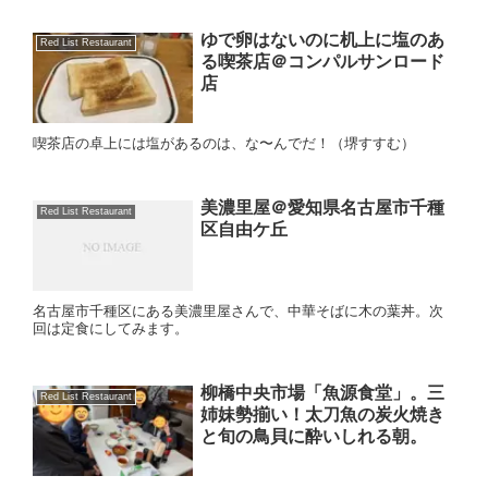
ゆで卵はないのに机上に塩のあ
Red List Restaurant
る喫茶店＠コンパルサンロード
店
喫茶店の卓上には塩があるのは、な〜んでだ！（堺すすむ）
美濃里屋＠愛知県名古屋市千種
Red List Restaurant
区自由ケ丘
名古屋市千種区にある美濃里屋さんで、中華そばに木の葉丼。次
回は定食にしてみます。
柳橋中央市場「魚源食堂」。三
Red List Restaurant
姉妹勢揃い！太刀魚の炭火焼き
と旬の鳥貝に酔いしれる朝。