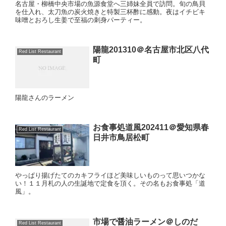
名古屋・柳橋中央市場の魚源食堂へ三姉妹全員で訪問。旬の鳥貝
を仕入れ、太刀魚の炭火焼きと特製三杯酢に感動。夜はイチビキ
味噌とおろし生姜で至福の刺身パーティー。
陽龍201310＠名古屋市北区八代
Red List Restaurant
町
陽龍さんのラーメン
お食事処道風202411＠愛知県春
Red List Restaurant
日井市鳥居松町
やっぱり揚げたてのカキフライほど美味しいものって思いつかな
い！１１月札の人の生誕地で定食を頂く。その名もお食事処「道
風」。
市場で醤油ラーメン＠しのだ
Red List Restaurant