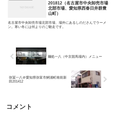
201812（名古屋市中央卸売市場
北部市場、愛知県西春日井群豊
山町）
名古屋市中央卸売市場北部市場、場外にあるしのださんでラーメ
ン。寒い冬には何よりのご馳走です。
麺処一八（中京競馬場内）メニュー
弥冨一八＠愛知県弥富市鯏浦町南前新
田201412
コメント