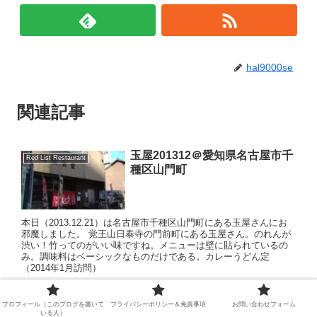
hal9000se
関連記事
玉屋201312＠愛知県名古屋市千
Red List Restaurant
種区山門町
本日（2013.12.21）は名古屋市千種区山門町にある玉屋さんにお
邪魔しました。 覚王山日泰寺の門前町にある玉屋さん。のれんが
渋い！竹ってのがいい味ですね。メニューは壁に貼られているの
み。調味料はベーシックなものだけである。カレーうどん定
（2014年1月訪問）
プロフィール（このブログを書いて
プライバシーポリシー＆免責事項
お問い合わせフォーム
晴快荘名古屋本店202103@愛知
Red List Restaurant
いる人）