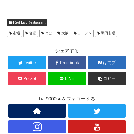
Red List Restaurant
市場
食堂
そば
大阪
ラーメン
黒門市場
シェアする
Twitter
Facebook
はてブ
Pocket
LINE
コピー
hal9000seをフォローする