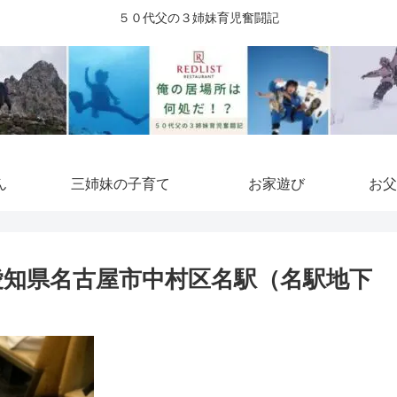
５０代父の３姉妹育児奮闘記
ん
三姉妹の子育て
お家遊び
お父
＠愛知県名古屋市中村区名駅（名駅地下