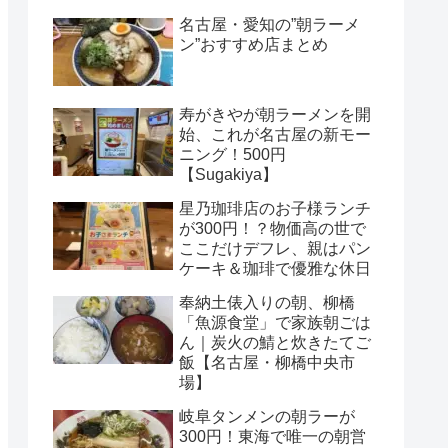
名古屋・愛知の”朝ラーメ
ン”おすすめ店まとめ
寿がきやが朝ラーメンを開
始、これが名古屋の新モー
ニング！500円
【Sugakiya】
星乃珈琲店のお子様ランチ
が300円！？物価高の世で
ここだけデフレ、親はパン
ケーキ＆珈琲で優雅な休日
奉納土俵入りの朝、柳橋
「魚源食堂」で家族朝ごは
ん｜炭火の鯖と炊きたてご
飯【名古屋・柳橋中央市
場】
岐阜タンメンの朝ラーが
300円！東海で唯一の朝営