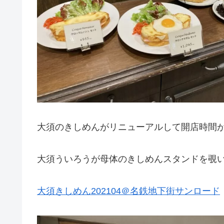
大須のきしめんがリニューアルして開店時間
大須ういろうが母体のきしめんスタンドを覗
大須きしめん202104＠名鉄地下街サンロード