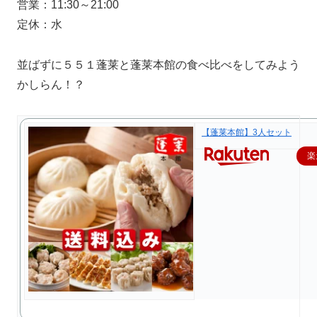
営業：11:30～21:00
定休：水
並ばずに５５１蓬莱と蓬莱本館の食べ比べをしてみよう
かしらん！？
【蓬莱本館】3人セット
楽