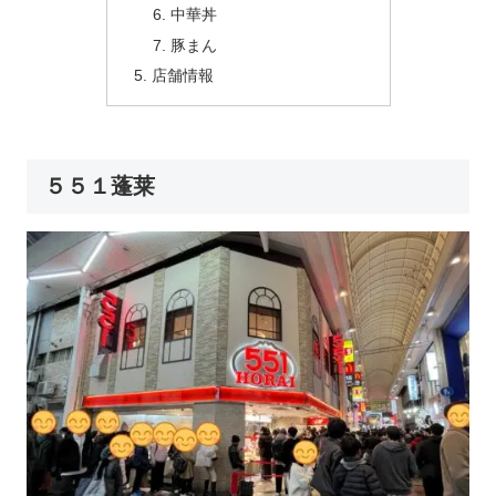
中華丼
豚まん
店舗情報
５５１蓬莱