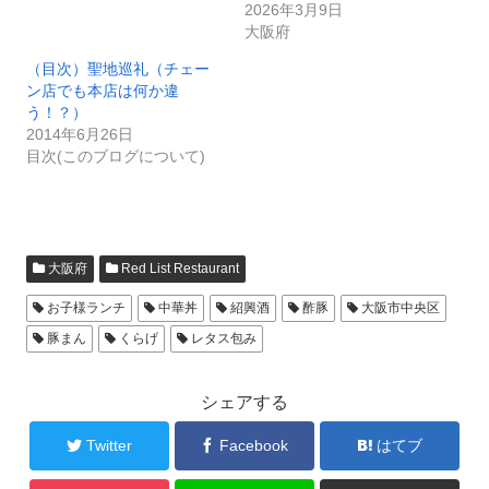
2026年3月9日
大阪府
（目次）聖地巡礼（チェー
ン店でも本店は何か違
う！？）
2014年6月26日
目次(このブログについて)
大阪府
Red List Restaurant
お子様ランチ
中華丼
紹興酒
酢豚
大阪市中央区
豚まん
くらげ
レタス包み
シェアする
Twitter
Facebook
はてブ