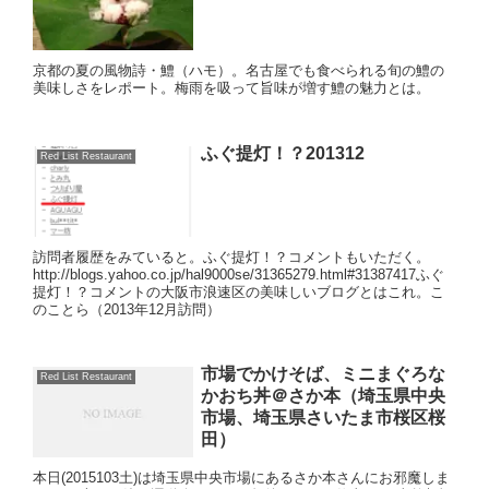
京都の夏の風物詩・鱧（ハモ）。名古屋でも食べられる旬の鱧の
美味しさをレポート。梅雨を吸って旨味が増す鱧の魅力とは。
ふぐ提灯！？201312
Red List Restaurant
訪問者履歴をみていると。ふぐ提灯！？コメントもいただく。
http://blogs.yahoo.co.jp/hal9000se/31365279.html#31387417ふぐ
提灯！？コメントの大阪市浪速区の美味しいブログとはこれ。こ
のことら（2013年12月訪問）
市場でかけそば、ミニまぐろな
Red List Restaurant
かおち丼＠さか本（埼玉県中央
市場、埼玉県さいたま市桜区桜
田）
本日(2015103土)は埼玉県中央市場にあるさか本さんにお邪魔しま