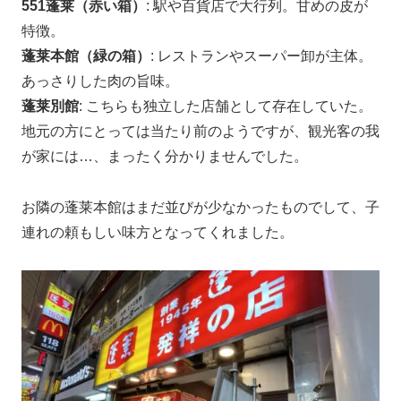
551蓬莱（赤い箱）
: 駅や百貨店で大行列。甘めの皮が
特徴。
蓬莱本館（緑の箱）
: レストランやスーパー卸が主体。
あっさりした肉の旨味。
蓬莱別館
: こちらも独立した店舗として存在していた。
地元の方にとっては当たり前のようですが、観光客の我
が家には…、まったく分かりませんでした。
お隣の蓬莱本館はまだ並びが少なかったものでして、子
連れの頼もしい味方となってくれました。