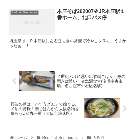
本庄そば202007＠JR本庄駅１
Red List Restaurant
番ホーム、北口バス停
埼玉県はＪＲ本庄駅にある立ち食い蕎麦で冷やしタヌキ。うまか
ったぁ～！
半世紀ぶりに思い出す朝ごはん。鯵の
開きは旨い！＠魚源食堂(柳橋中央市
場、名古屋市中村区名駅)
難波の朝は「かすうどん」で始まる。
民泊の特権！朝ごはんから大阪名物を
食らう♫＠丸一屋（大阪市浪速区）
ホーム
Red List Restaurant
大阪府