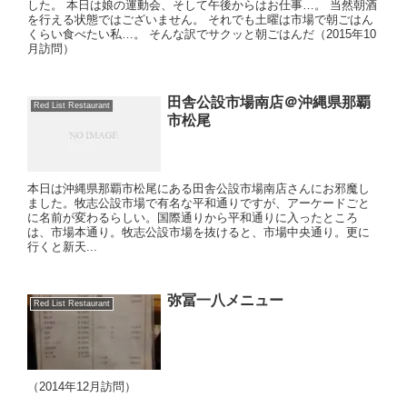
した。 本日は娘の運動会、そして午後からはお仕事…。 当然朝酒
を行える状態ではございません。 それでも土曜は市場で朝ごはん
くらい食べたい私…。 そんな訳でサクッと朝ごはんだ（2015年10
月訪問）
田舎公設市場南店＠沖縄県那覇
Red List Restaurant
市松尾
本日は沖縄県那覇市松尾にある田舎公設市場南店さんにお邪魔し
ました。牧志公設市場で有名な平和通りですが、アーケードごと
に名前が変わるらしい。国際通りから平和通りに入ったところ
は、市場本通り。牧志公設市場を抜けると、市場中央通り。更に
行くと新天...
弥冨一八メニュー
Red List Restaurant
（2014年12月訪問）