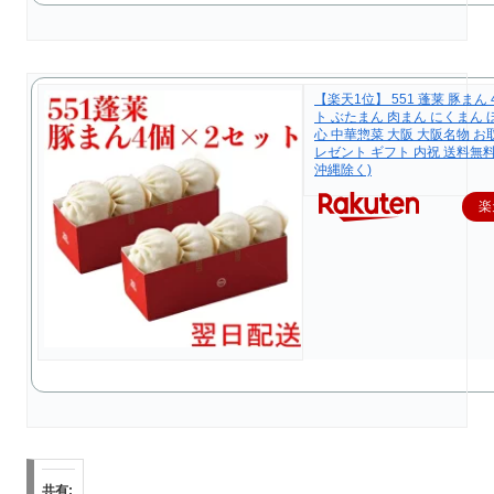
【楽天1位】 551 蓬莱 豚まん 
ト ぶたまん 肉まん にくまん 
心 中華惣菜 大阪 大阪名物 お
レゼント ギフト 内祝 送料無
沖縄除く)
楽
共有: