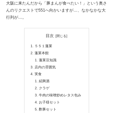
大阪に来たんだから「豚まんが食べたい！」という奥さ
んのリクエストで551へ向かいますが…、なかなかな大
行列が…。
目次
５５１蓬莱
蓬莱本館
蓬莱豆知識
店内の雰囲気
実食
紹興酒
クラゲ
牛肉の味噌炒めレタス包み
お子様セット
酢豚セット