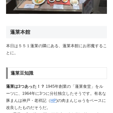
蓬莱本館
本日は５５１蓬莱の隣にある、蓬莱本館にお邪魔するこ
とに。
蓬莱豆知識
蓬莱は3つあった！？
1945年創業の「蓬莱食堂」をル
ーツに、1964年に3つに分社独立したそうです。有名な
豚まんは神戸・老祥記（
HP
)の肉まんじゅうをベースに
改良したものだそうだ。