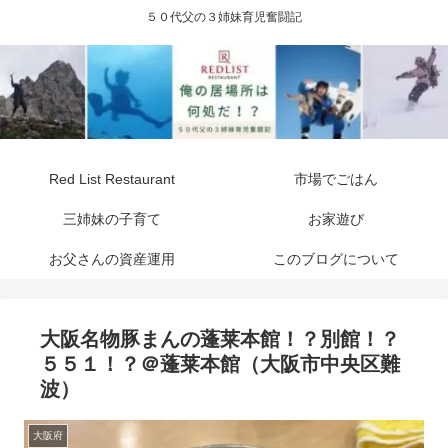
５０代父の３姉妹育児奮闘記
Red List Restaurant
市場でごはん
三姉妹の子育て
お家遊び
お父さんの資産運用
このブログについて
大阪名物豚まんの蓬莱本館！？別館！？
５５１！？＠蓬莱本館（大阪市中央区難
波）
大阪府