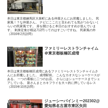
本日は東京都練馬区大泉町にある仲屋さんにお邪魔しました。 民
家風！？な仲屋さん。 ナビにここだと言われても気がつかないく
らいの民家風です。 扉を開けると本日のおすすめが並んでいま
す。 刺身定食が税込712円ってのはすごいですね。 民家風の外
（2016年2月訪問）
ファミリーレストランチャイム
Red List Restaurant
＠東京都板橋区成増
本日は東京都板橋区成増にあるファミリーレストランチャイムさ
んにお邪魔しました。 成増駅前。 こんなカオスなショーケースが
ある。 一つの看板に二つのお店。 さらにはショーケースまでシェ
アしている。 新さんまとカキフライを大々的に押しているレス
（2015年10月訪問）
ジューシーバインミー202302@
Red List Restaurant
愛知県名古屋市東区矢田