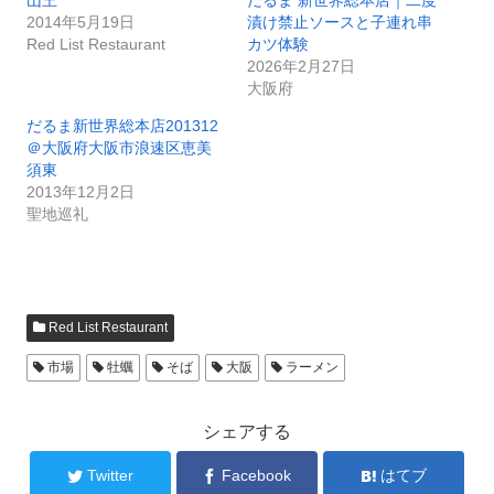
山王
だるま 新世界総本店｜二度
2014年5月19日
漬け禁止ソースと子連れ串
Red List Restaurant
カツ体験
2026年2月27日
大阪府
だるま新世界総本店201312
＠大阪府大阪市浪速区恵美
須東
2013年12月2日
聖地巡礼
Red List Restaurant
市場
牡蠣
そば
大阪
ラーメン
シェアする
Twitter
Facebook
はてブ