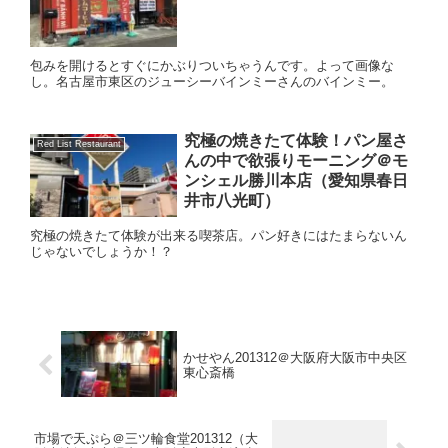
包みを開けるとすぐにかぶりついちゃうんです。よって画像な
し。名古屋市東区のジューシーバインミーさんのバインミー。
究極の焼きたて体験！パン屋さ
Red List Restaurant
んの中で欲張りモーニング＠モ
ンシェル勝川本店（愛知県春日
井市八光町）
究極の焼きたて体験が出来る喫茶店。パン好きにはたまらないん
じゃないでしょうか！？
かせやん201312＠大阪府大阪市中央区
東心斎橋
市場で天ぷら＠三ツ輪食堂201312（大