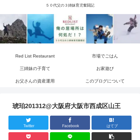
５０代父の３姉妹育児奮闘記
Red List Restaurant
市場でごはん
三姉妹の子育て
お家遊び
お父さんの資産運用
このブログについて
琥珀201312@大阪府大阪市西成区山王
Twitter
Facebook
はてブ