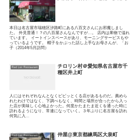
本日は名古屋市瑞穂区汐路町にある八百文さんにお邪魔しまし
た。 外見普通！？の八百屋さんなんですが…。 店内は果物で溢れ
ています。 イートインスペースがあり、モーニングサービスもや
っているようです。 帽子をかぶった話し上手なお母さんが、「お
子（2014年5月訪問）
チロリン村＠愛知県名古屋市千
Red List Restaurant
種区井上町
人にはそれぞれなんとなくビビッとくる店があるものだ。薦めら
れたわけではなく、下調べもなく、時間と場所が合ったから入っ
た店が美味しく心地よかった。何度かたまたま近くを通った時に
訪れるようになり、常連になっていく。３年ぶりに名古屋を訪れ
何気に入...
仲屋@東京都練馬区大泉町
Red List Restaurant