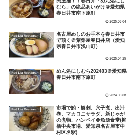
民激推！！春日井「めん処にし
むら」の絶品あいがけ＠愛知県
春日井市南下原町
2025.05.04
名古屋めしのお手本を春日井市
Red List Restaurant
で頂く＠葉栗屋春日井店（愛知
県春日井市浅山町）
2025.04.25
めん処にしむら202403＠愛知県
Red List Restaurant
春日井市南下原町
2024.03.08
市場で鮪・鯵刺、穴子煮、出汁
Red List Restaurant
巻、マカロニサラダ、新じゃが
の煮物、ハンペイ＠魚源食堂(柳
橋中央市場、愛知県名古屋市中
村区名駅)