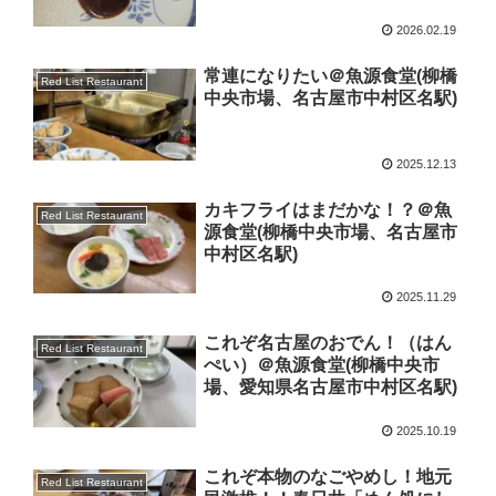
2026.02.19
常連になりたい＠魚源食堂(柳橋
Red List Restaurant
中央市場、名古屋市中村区名駅)
2025.12.13
カキフライはまだかな！？＠魚
Red List Restaurant
源食堂(柳橋中央市場、名古屋市
中村区名駅)
2025.11.29
これぞ名古屋のおでん！（はん
Red List Restaurant
ぺい）＠魚源食堂(柳橋中央市
場、愛知県名古屋市中村区名駅)
2025.10.19
これぞ本物のなごやめし！地元
Red List Restaurant