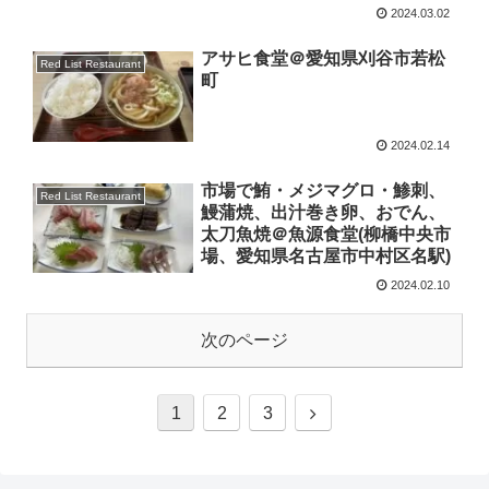
2024.03.02
アサヒ食堂＠愛知県刈谷市若松
Red List Restaurant
町
2024.02.14
市場で鮪・メジマグロ・鯵刺、
Red List Restaurant
鰻蒲焼、出汁巻き卵、おでん、
太刀魚焼＠魚源食堂(柳橋中央市
場、愛知県名古屋市中村区名駅)
2024.02.10
次のページ
1
2
3