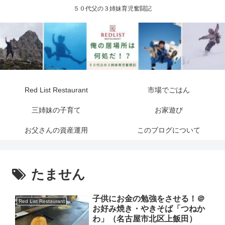
５０代父の３姉妹育児奮闘記
Red List Restaurant
市場でごはん
三姉妹の子育て
お家遊び
お父さんの資産運用
このブログについて
たません
子供にお金の勉強をさせる！＠
Red List Restaurant
お好み焼き・やきそば「つねか
わ」（名古屋市北区上飯田）