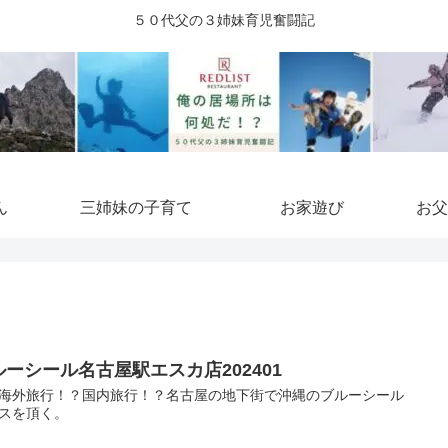
５０代父の３姉妹育児奮闘記
ん
三姉妹の子育て
お家遊び
お父
ルーシール名古屋駅エスカ店202401
海外旅行！？国内旅行！？名古屋の地下街で沖縄のブルーシール
スを頂く。