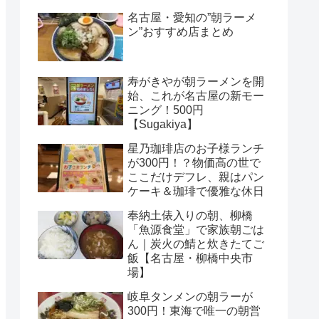
名古屋・愛知の”朝ラーメ
ン”おすすめ店まとめ
寿がきやが朝ラーメンを開
始、これが名古屋の新モー
ニング！500円
【Sugakiya】
星乃珈琲店のお子様ランチ
が300円！？物価高の世で
ここだけデフレ、親はパン
ケーキ＆珈琲で優雅な休日
奉納土俵入りの朝、柳橋
「魚源食堂」で家族朝ごは
ん｜炭火の鯖と炊きたてご
飯【名古屋・柳橋中央市
場】
岐阜タンメンの朝ラーが
300円！東海で唯一の朝営