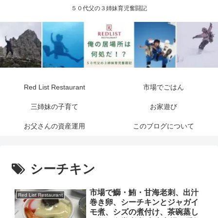
５０代父の３姉妹育児奮闘記
Red List Restaurant
市場でごはん
三姉妹の子育て
お家遊び
お父さんの資産運用
このブログについて
シーチキン
市場で鰤・鮪・甘海老刺、出汁
Red List Restaurant
巻き卵、シーチキンとジャガイ
モ煮、シズの煮付け、茶碗蒸し