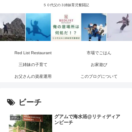
５０代父の３姉妹育児奮闘記
Red List Restaurant
市場でごはん
三姉妹の子育て
お家遊び
お父さんの資産運用
このブログについて
ビーチ
グアムで海水浴@リティディア
グアム
ンビーチ