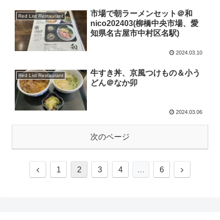
市場で朝ラーメンセット＠和
Red List Restaurant
nico202403(柳橋中央市場、愛
知県名古屋市中村区名駅)
2024.03.10
牛すき丼、京風つけもの＆小う
Red List Restaurant
どん＠なか卯
2024.03.06
次のページ
1
2
3
4
…
6