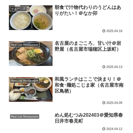
朝食で汁物代わりのうどんはあ
チェーン店
りがたい！＠なか卯
2025.04.18
名古屋のまごころ、甘い汁＠岩
Red List Restaurant
野屋（名古屋市瑞穂区上坂町）
2025.04.13
和風ランチはここで決まり！＠
Red List Restaurant
和食･麺処こじま家（名古屋市南
区鳥栖）
2025.04.09
めん処むつみ202403＠愛知県春
Red List Restaurant
日井市春見町
2024.04.12