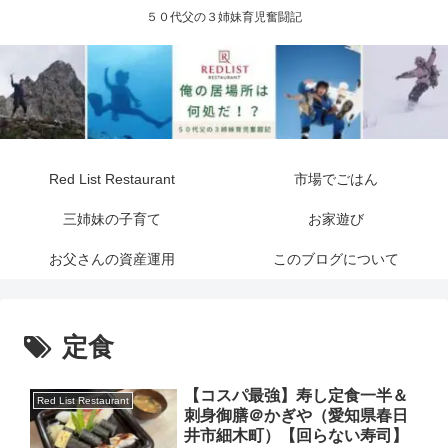
５０代父の３姉妹育児奮闘記
Red List Restaurant
市場でごはん
三姉妹の子育て
お家遊び
お父さんの資産運用
このブログについて
定食
【コスパ最強】寿し定食一半＆
Red List Restaurant
刺身御膳＠かぎや（愛知県春日
井市細木町）【回らない寿司】