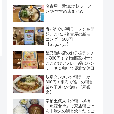
名古屋・愛知の”朝ラーメ
ン”おすすめ店まとめ
寿がきやが朝ラーメンを開
始、これが名古屋の新モー
ニング！500円
【Sugakiya】
星乃珈琲店のお子様ランチ
が300円！？物価高の世で
ここだけデフレ、親はパン
ケーキ＆珈琲で優雅な休日
岐阜タンメンの朝ラーが
300円！東海で唯一の朝営
業を子連れで満喫【尾張一
宮】
奉納土俵入りの朝、柳橋
「魚源食堂」で家族朝ごは
ん｜炭火の鯖と炊きたてご