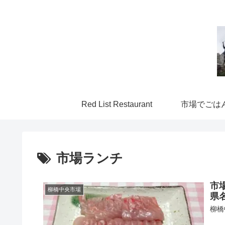
Red List Restaurant
市場でごは
市場ランチ
市
柳橋中央市場
県
柳橋