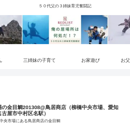
５０代父の３姉妹育児奮闘記
ん
三姉妹の子育て
お家遊び
お父
場の金目鯛201308@鳥居商店（柳橋中央市場、愛知
名古屋市中村区名駅）
中央市場にある鳥居商店の金目鯛