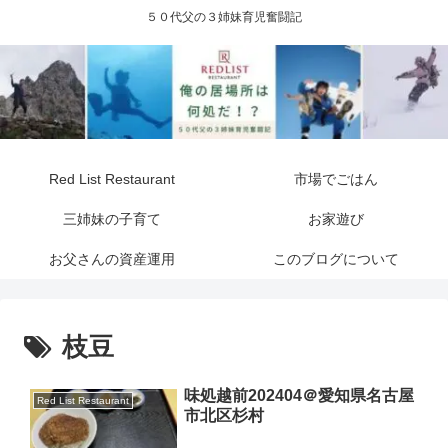
５０代父の３姉妹育児奮闘記
Red List Restaurant
市場でごはん
三姉妹の子育て
お家遊び
お父さんの資産運用
このブログについて
枝豆
味処越前202404＠愛知県名古屋
Red List Restaurant
市北区杉村