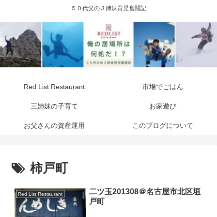
５０代父の３姉妹育児奮闘記
Red List Restaurant
市場でごはん
三姉妹の子育て
お家遊び
お父さんの資産運用
このブログについて
柿戸町
二ツ玉201308＠名古屋市北区垣
Red List Restaurant
戸町