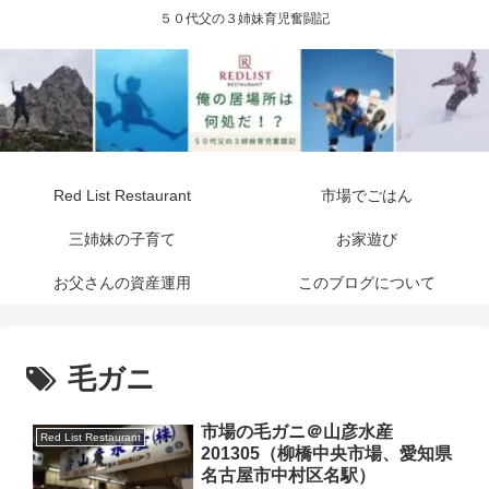
５０代父の３姉妹育児奮闘記
Red List Restaurant
市場でごはん
三姉妹の子育て
お家遊び
お父さんの資産運用
このブログについて
毛ガニ
市場の毛ガニ＠山彦水産
Red List Restaurant
201305（柳橋中央市場、愛知県
名古屋市中村区名駅）