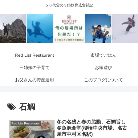
５０代父の３姉妹育児奮闘記
Red List Restaurant
市場でごはん
三姉妹の子育て
お家遊び
お父さんの資産運用
このブログについて
石鯛
冬の名残と春の胎動、石鯛旨し
Red List Restaurant
＠魚源食堂(柳橋中央市場、名古
屋市中村区名駅)