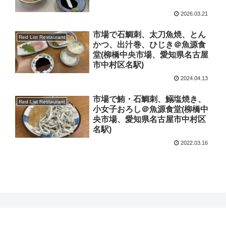
2026.03.21
市場で石鯛刺、太刀魚焼、とん
Red List Restaurant
かつ、出汁巻、ひじき＠魚源食
堂(柳橋中央市場、愛知県名古屋
市中村区名駅)
2024.04.13
市場で鮪・石鯛刺、鰯塩焼き、
Red List Restaurant
小女子おろし＠魚源食堂(柳橋中
央市場、愛知県名古屋市中村区
名駅)
2022.03.16