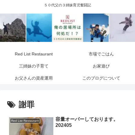
５０代父の３姉妹育児奮闘記
Red List Restaurant
市場でごはん
三姉妹の子育て
お家遊び
お父さんの資産運用
このブログについて
謝罪
容量オーバーしております。
Red List Restaurant
202405